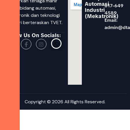
melahirkan tenaga mahir
Automasi
017-649
dalam bidang automasi,
Industri
4589
mekatronik dan teknologi
(Mekatronik)
Email:
industri berteraskan TVET.
admin@dta
Follow Us On Socials:
Copyright © 2026 All Rights Reserved.