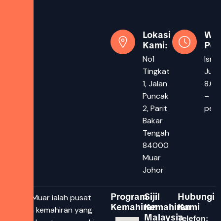
Lokasi
Wa
Kami:
Pej
No1
Isnin
Tingkat
Juma
1, Jalan
8.00
Puncak
– 5.
2, Parit
pet
Bakar
Tengah
84000
Muar
Johor
Program
Sijil
Hubungi
DTAC Muar ialah pusat
Kemahiran
Kemahiran
Kami
latihan kemahiran yang
Malaysia
Telefon: