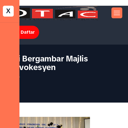
X
Jom Daftar
Sesi Bergambar Majlis
Konvokesyen