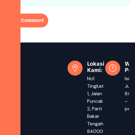
Lokasi
Wa
Kami:
Pej
No1
Isnin
Tingkat
Juma
1, Jalan
8.00
Puncak
– 5.
2, Parit
pet
Bakar
Tengah
84000