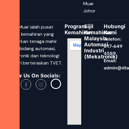
Muar
Johor
Program
Sijil
Hubungi
DTAC Muar ialah pusat
Kemahiran
Kemahiran
Kami
latihan kemahiran yang
Malaysia
Telefon:
melahirkan tenaga mahir
Automasi
017-649
dalam bidang automasi,
Industri
4589
mekatronik dan teknologi
(Mekatronik)
Email:
industri berteraskan TVET.
admin@dta
Follow Us On Socials: