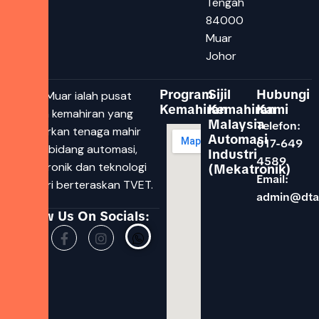
Tengah
84000
Muar
Johor
Program
Sijil
Hubungi
DTAC Muar ialah pusat
Kemahiran
Kemahiran
Kami
latihan kemahiran yang
Malaysia
Telefon:
melahirkan tenaga mahir
Automasi
017-649
dalam bidang automasi,
Industri
4589
mekatronik dan teknologi
(Mekatronik)
Email:
industri berteraskan TVET.
admin@dta
Follow Us On Socials: