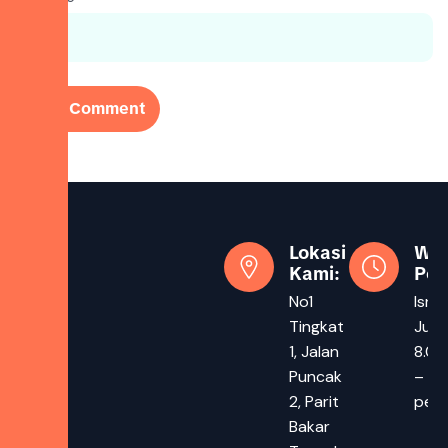
Lokasi
Wa
Kami:
Pej
No1
Isnin
Tingkat
Juma
1, Jalan
8.00
Puncak
– 5.
2, Parit
pet
Bakar